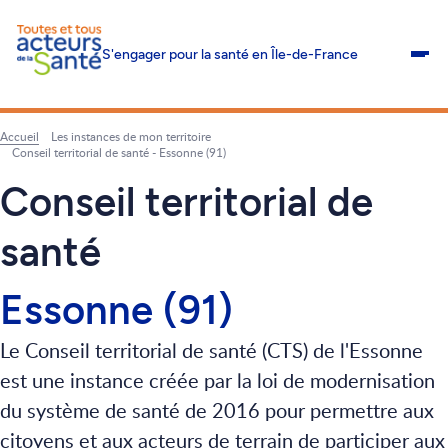
S'engager pour la santé en Île-de-France
Me
Accueil
Les instances de mon territoire
Fil
Conseil territorial de santé - Essonne (91)
d'Ariane
Conseil territorial de
santé
Essonne (91)
Le Conseil territorial de santé (CTS) de l'Essonne
est une instance créée par la loi de modernisation
du système de santé de 2016 pour permettre aux
citoyens et aux acteurs de terrain de participer aux