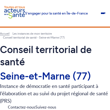
S'engager pour la santé en Île-de-France
Me
Accueil
Les instances de mon territoire
Fil
Conseil territorial de santé - Seine-et-Marne (77)
d'Ariane
Conseil territorial de
santé
Seine-et-Marne (77)
Instance de démocratie en santé participant à
l’élaboration et au suivi du projet régional de santé
(PRS)
Contactez-nous
Suivez-nous