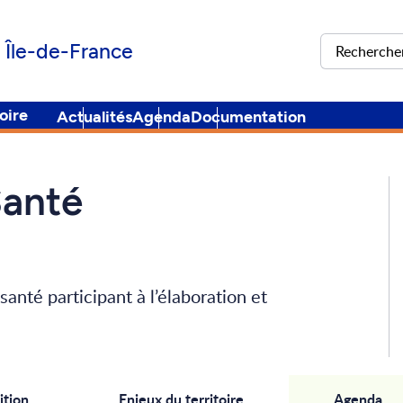
Rechercher
 Île-de-France
oire
Actualités
Agenda
Documentation
Santé
anté participant à l’élaboration et
tion
Enjeux du territoire
Agenda