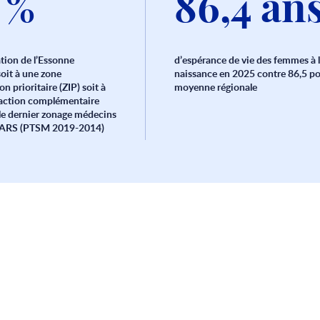
 %
86,4 an
ation de l’Essonne
d’espérance de vie des femmes à 
soit à une zone
naissance en 2025 contre 86,5 po
on prioritaire (ZIP) soit à
moyenne régionale
’action complémentaire
le dernier zonage médecins
 l’ARS (PTSM 2019-2014)