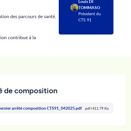
Louis DI
TOMMASO
Président du
sation des parcours de santé,
CTS 91
tion contribue à la
é de composition
dernier arrêté composition CTS91_042025.pdf
pdf
411.79 Ko