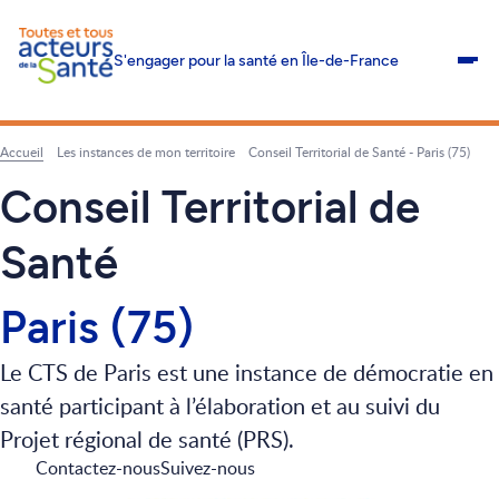
S'engager pour la santé en Île-de-France
Me
Accueil
Les instances de mon territoire
Conseil Territorial de Santé - Paris (75)
Fil
d'Ariane
Conseil Territorial de
Santé
Paris (75)
Le CTS de Paris est une instance de démocratie en
santé participant à l’élaboration et au suivi du
Projet régional de santé (PRS).
Contactez-nous
Suivez-nous