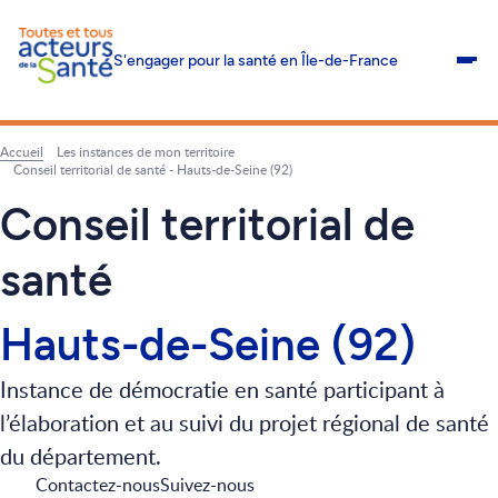
S'engager pour la santé en Île-de-France
Me
Accueil
Les instances de mon territoire
Fil
Conseil territorial de santé - Hauts-de-Seine (92)
d'Ariane
Conseil territorial de
santé
Hauts-de-Seine (92)
Instance de démocratie en santé participant à
l’élaboration et au suivi du projet régional de santé
du département.
Contactez-nous
Suivez-nous